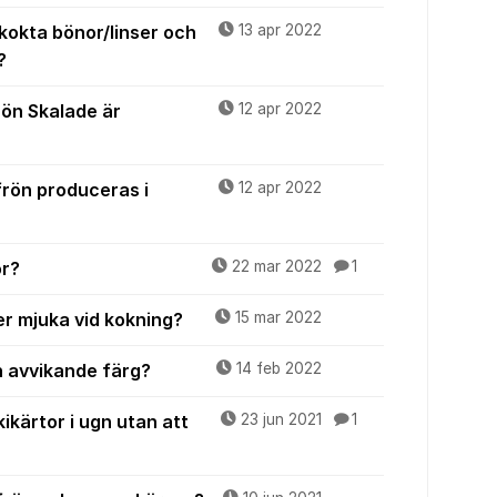
kokta bönor/linser och
13 apr 2022
?
rön Skalade är
12 apr 2022
rön produceras i
12 apr 2022
or?
22 mar 2022
1
ser mjuka vid kokning?
15 mar 2022
n avvikande färg?
14 feb 2022
ikärtor i ugn utan att
23 jun 2021
1