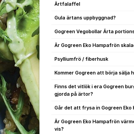
Ärtfalaffel
Gula ärtans uppbyggnad?
Gogreen Vegobollar Ärta portion
Är Gogreen Eko Hampafrön skal
Psylliumfrö / fiberhusk
Kommer Gogreen att börja sälja 
Finns det vitlök i era Gogreen bur
gjorda på ärtor?
Går det att frysa in Gogreen Eko
Är Gogreen Eko Hampafrön värm
vis?