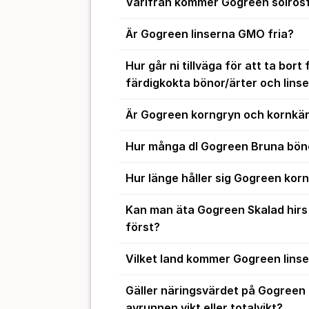
Varifrån kommer Gogreen solros
Är Gogreen linserna GMO fria?
Hur går ni tillväga för att ta bort
färdigkokta bönor/ärter och linse
Är Gogreen korngryn och kornk
Hur många dl Gogreen Bruna bön
Hur länge håller sig Gogreen kor
Kan man äta Gogreen Skalad hirs 
först?
Vilket land kommer Gogreen linse
Gäller näringsvärdet på Gogreen
avrunnen vikt eller totalvikt?