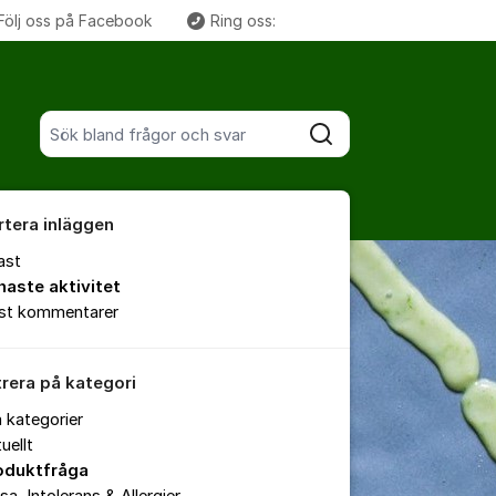
Följ oss på Facebook
Ring oss:
Fler supportlänkar
Sök bland alla inlägg
Sök
rtera inläggen
ast
naste aktivitet
est kommentarer
trera på kategori
a kategorier
uellt
oduktfråga