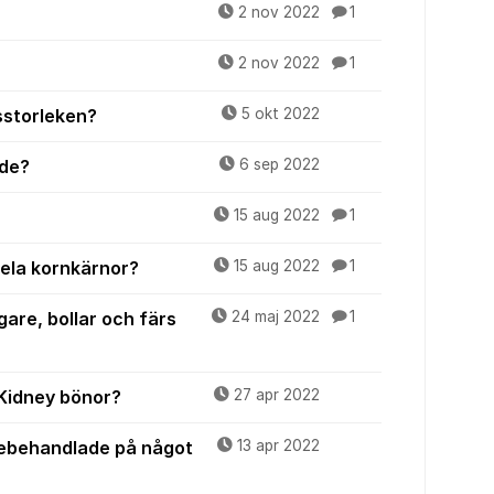
2 nov 2022
1
2 nov 2022
1
sstorleken?
5 okt 2022
ade?
6 sep 2022
15 aug 2022
1
hela kornkärnor?
15 aug 2022
1
gare, bollar och färs
24 maj 2022
1
 Kidney bönor?
27 apr 2022
ebehandlade på något
13 apr 2022