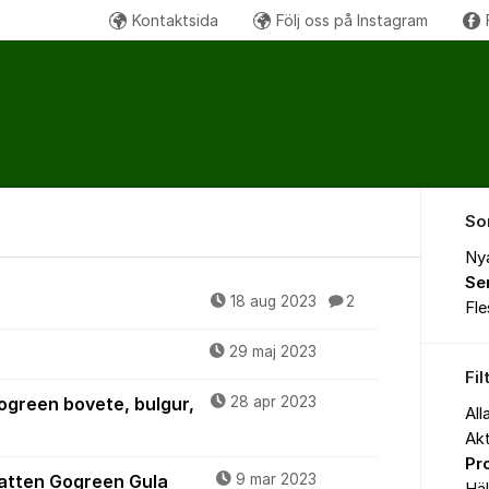
Kontaktsida
Följ oss på Instagram
So
Ny
Se
18 aug 2023
2
Fl
29 maj 2023
Fil
Gogreen bovete, bulgur,
28 apr 2023
All
Akt
Pr
vatten Gogreen Gula
9 mar 2023