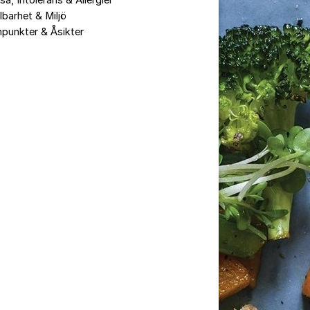
sa, Intolerans & Allergier
lbarhet & Miljö
punkter & Åsikter