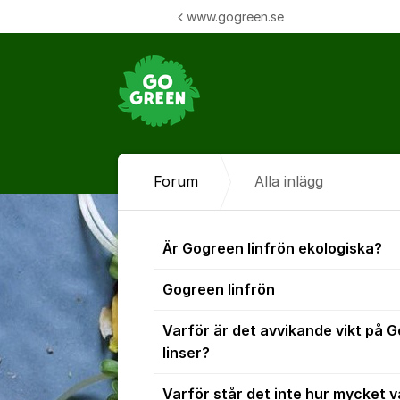
Hoppa till innehåll
www.gogreen.se
Forum
Alla inlägg
Alla inlägg
Är Gogreen linfrön ekologiska?
Gogreen linfrön
Varför är det avvikande vikt på 
linser?
Varför står det inte hur mycket 