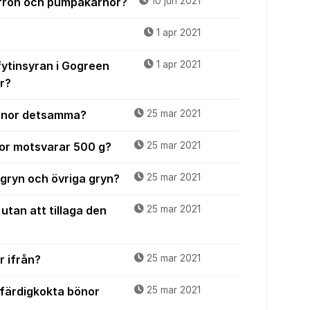
frön och pumpakärnor?
10 jun 2021
1 apr 2021
 fytinsyran i Gogreen
1 apr 2021
r?
ärnor detsamma?
25 mar 2021
or motsvarar 500 g?
25 mar 2021
ngryn och övriga gryn?
25 mar 2021
utan att tillaga den
25 mar 2021
r ifrån?
25 mar 2021
 färdigkokta bönor
25 mar 2021