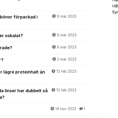
Häl
Hål
Syn
bönor förpackad i
9 mar 2023
er oskalat?
9 mar 2023
erade?
6 mar 2023
r?
2 mar 2023
r lägre proteinhalt än
13 feb 2023
da linser har dubbelt så
13 feb 2023
a?
14 nov 2022
1