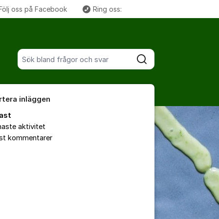
Följ oss på Facebook
Ring oss:
Fler supportlänkar
Sök bland alla inlägg
Sök
rtera inläggen
ast
aste aktivitet
est kommentarer