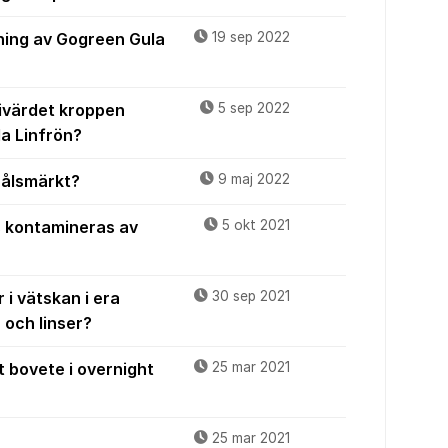
ning av Gogreen Gula
19 sep 2022
ivärdet kroppen
5 sep 2022
la Linfrön?
hålsmärkt?
9 maj 2022
rs kontamineras av
5 okt 2021
 i vätskan i era
30 sep 2021
 och linser?
 bovete i overnight
25 mar 2021
25 mar 2021