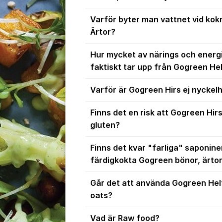
Varför byter man vattnet vid kok
Ärtor?
Hur mycket av närings och energ
faktiskt tar upp från Gogreen He
Varför är Gogreen Hirs ej nyckel
Finns det en risk att Gogreen Hi
gluten?
Finns det kvar "farliga" saponiner
färdigkokta Gogreen bönor, ärtor
Går det att använda Gogreen Helt
oats?
Vad är Raw food?