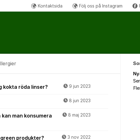
Kontaktsida
Följ oss på Instagram
llergier
So
Ny
Sen
rans & Allergier
g kokta röda linser?
9 jun 2023
Fl
8 jun 2023
n kan man konsumera
8 maj 2023
ogreen produkter?
3 nov 2022