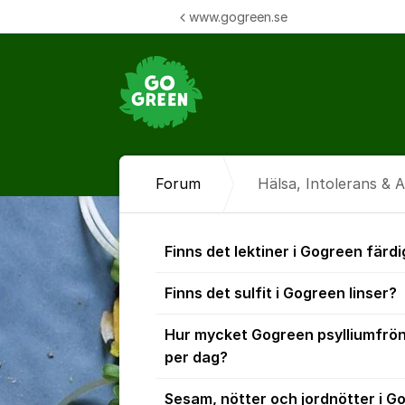
Hoppa till innehåll
www.gogreen.se
Forum
Hälsa, Intolerans & A
Hälsa, Intole
Finns det lektiner i Gogreen färdi
Finns det sulfit i Gogreen linser?
Hur mycket Gogreen psylliumfrö
per dag?
Sesam, nötter och jordnötter i G