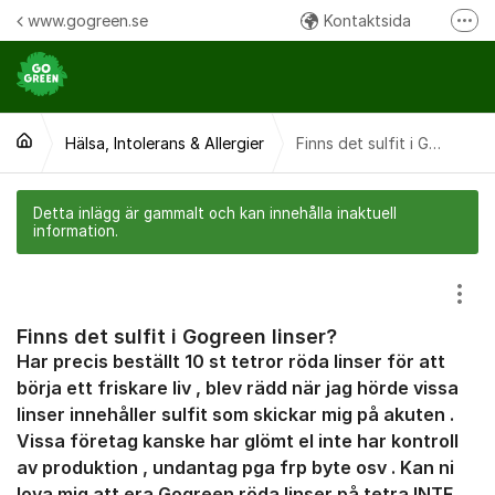
Hoppa till innehåll
www.gogreen.se
Kontaktsida
Fler
Följ oss på Instagram
Följ oss på Facebook
Hälsa, Intolerans & Allergier
Ring oss:
Finns det sulfit i Gogreen linser?
Detta inlägg är gammalt och kan innehålla inaktuell
information.
Visa
Finns det sulfit i Gogreen linser?
Har precis beställt 10 st tetror röda linser för att
börja ett friskare liv , blev rädd när jag hörde vissa
linser innehåller sulfit som skickar mig på akuten .
Vissa företag kanske har glömt el inte har kontroll
av produktion , undantag pga frp byte osv . Kan ni
lova mig att era Gogreen röda linser på tetra INTE