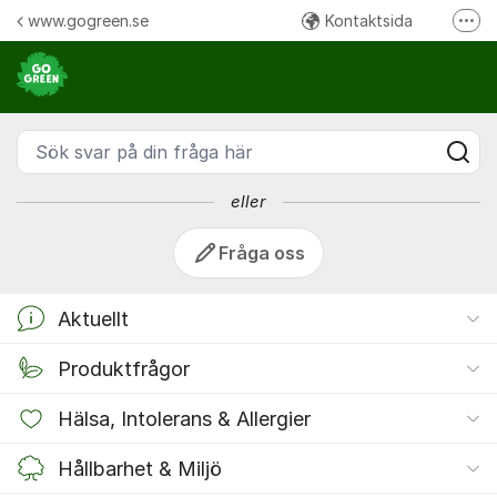
Hoppa till innehåll
www.gogreen.se
Kontaktsida
Fler
GoGreen sv
Följ oss på Instagram
Följ oss på Facebook
Sök svar på din fråga här
Ring oss:
eller
Fråga oss
Aktuellt
Produktfrågor
Hälsa, Intolerans & Allergier
Hållbarhet & Miljö