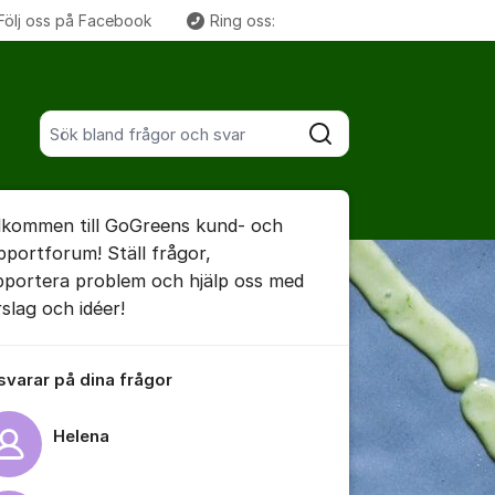
Följ oss på Facebook
Ring oss:
Fler supportlänkar
Sök bland alla inlägg
Sök
umet
lkommen till GoGreens kund- och
pportforum! Ställ frågor,
pportera problem och hjälp oss med
rslag och idéer!
ällningar för inlägg/kommentar
 svarar på dina frågor
Helena