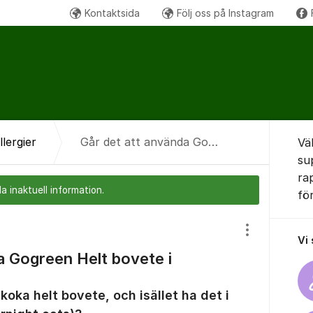
Kontaktsida
Följ oss på Instagram
Om for
llergier
Går det att använda Gogreen Helt bovete i overnight oats?
Vä
su
ra
a inaktuell information.
fö
Visa/dölj inst
Vi
a Gogreen Helt bovete i
t koka helt bovete, och isället ha det i