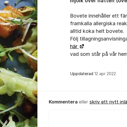
mjölk över natten (ove
Bovete innehåller ett f
framkalla allergiska rea
alltid koka helt bovete.
Följ tillagningsanvisni
här
vad som står på vår hem
Uppdaterad
12 apr 2022
Kommentera
eller
skriv ett nytt inl
Kommentar *