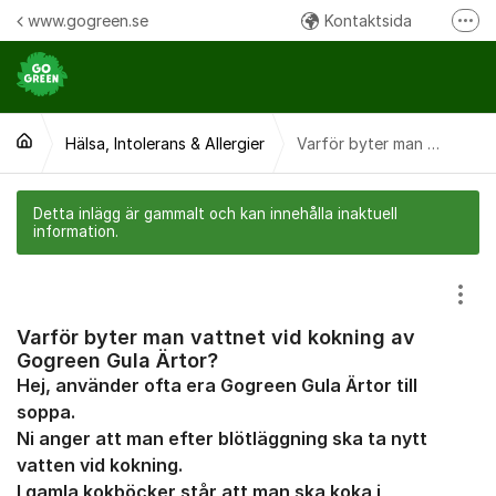
Hoppa till innehåll
www.gogreen.se
Kontaktsida
Fler
Följ oss på Instagram
Följ oss på Facebook
Hälsa, Intolerans & Allergier
Ring oss:
Varför byter man vattnet vid kokning av Gogreen Gula Ärtor?
Detta inlägg är gammalt och kan innehålla inaktuell
information.
Visa
Varför byter man vattnet vid kokning av
Gogreen Gula Ärtor?
Hej, använder ofta era Gogreen Gula Ärtor till
soppa.
Ni anger att man efter blötläggning ska ta nytt
vatten vid kokning.
I gamla kokböcker står att man ska koka i