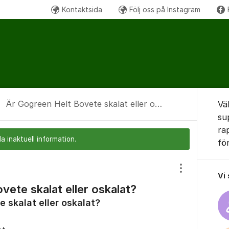
Kontaktsida
Följ oss på Instagram
Om for
Är Gogreen Helt Bovete skalat eller oskalat?
Vä
su
ra
a inaktuell information.
fö
Visa/dölj inst
Vi
vete skalat eller oskalat?
 skalat eller oskalat?