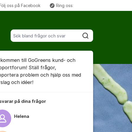
Följ oss på Facebook
Ring oss:
Fler supportlänkar
Sök bland alla inlägg
Sök
umet
lkommen till GoGreens kund- och
pportforum! Ställ frågor,
pportera problem och hjälp oss med
rslag och idéer!
ällningar för inlägg/kommentar
 svarar på dina frågor
Helena