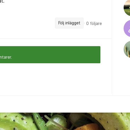
t.
Följ inlägget
0
följare
ntarer.