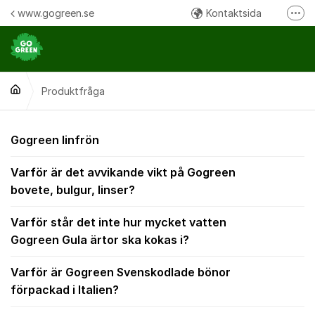
Hoppa till innehåll
www.gogreen.se
Kontaktsida
Fler
Följ oss på Instagram
Följ oss på Facebook
Produktfråga
Ring oss:
Produktfråga
Gogreen linfrön
Varför är det avvikande vikt på Gogreen
bovete, bulgur, linser?
Varför står det inte hur mycket vatten
Gogreen Gula ärtor ska kokas i?
Varför är Gogreen Svenskodlade bönor
förpackad i Italien?