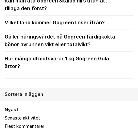
Kan man äta Gogreen Skalad hirs utan att
tillaga den först?
Vilket land kommer Gogreen linser ifrån?
Gäller näringsvärdet på Gogreen färdigkokta
bönor avrunnen vikt eller totalvikt?
Hur många dl motsvarar 1 kg Gogreen Gula
ärtor?
Sortera inläggen
Nyast
Senaste aktivitet
Flest kommentarer