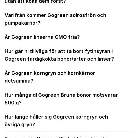
utan att koka dem först?
Varifrån kommer Gogreen solrosfrön och
pumpakärnor?
Är Gogreen linserna GMO fria?
Hur går ni tillväga för att ta bort fytinsyran i
Gogreen färdigkokta bönor/ärter och linser?
Är Gogreen korngryn och kornkärnor
detsamma?
Hur många dl Gogreen Bruna bönor motsvarar
500 g?
Hur länge håller sig Gogreen korngryn och
övriga gryn?