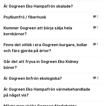
Är Gogreen Eko Hampafrön skalade?
Psylliumfrö / fiberhusk
1
Kommer Gogreen att börja sälja hela
1
kornkärnor?
Finns det vitlök i era Gogreen burgare, bollar
1
och färs gjorda på ärtor?
Går det att frysa in Gogreen Eko Kidney
bönor?
Är Gogreen linfrön ekologiska?
2
Är Gogreen Eko Hampafrön värmebehandlade
på något vis?