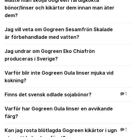
Måste man skölja Gogreen färdigkokta
bönor/linser och kikärtor dem innan man äter
dem?
Jag vill veta om Gogreen Sesamfrön Skalade
är förbehandlade med vatten?
Jag undrar om Gogreen Eko Chiafrön
produceras i Sverige?
Varför blir inte Gogreen Gula linser mjuka vid
kokning?
Finns det svensk odlade sojabönor?
1
Varför har Gogreen Gula linser en avvikande
färg?
Kan jag rosta blötlagda Gogreen kikärtor i ugn
1