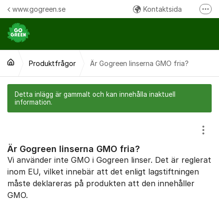
Hoppa till innehåll
www.gogreen.se
Kontaktsida
Fler
Följ oss på Instagram
Följ oss på Facebook
Produktfrågor
Är Gogreen linserna GMO fria?
Ring oss:
Detta inlägg är gammalt och kan innehålla inaktuell
information.
Visa
Är Gogreen linserna GMO fria?
Vi använder inte GMO i Gogreen linser. Det är reglerat
inom EU, vilket innebär att det enligt lagstiftningen
måste deklareras på produkten att den innehåller
GMO.