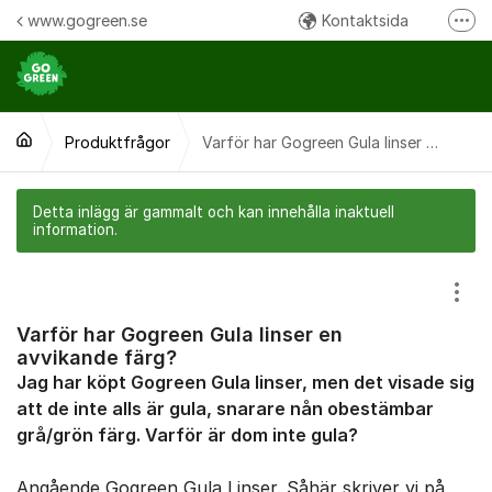
Hoppa till innehåll
www.gogreen.se
Kontaktsida
Fler
Följ oss på Instagram
Följ oss på Facebook
Produktfrågor
Ring oss:
Varför har Gogreen Gula linser en avvikande färg?
Detta inlägg är gammalt och kan innehålla inaktuell
information.
Visa
Varför har Gogreen Gula linser en
avvikande färg?
Jag har köpt Gogreen Gula linser, men det visade sig
att de inte alls är gula, snarare nån obestämbar
grå/grön färg. Varför är dom inte gula?
Angående Gogreen Gula Linser. Såhär skriver vi på