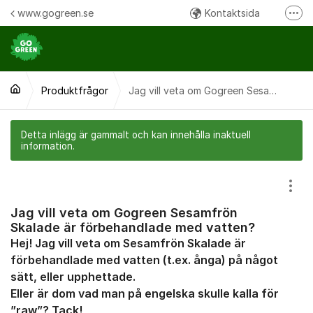
Hoppa till innehåll
www.gogreen.se
Kontaktsida
Fler
Följ oss på Instagram
Följ oss på Facebook
Produktfrågor
Ring oss:
Jag vill veta om Gogreen Sesamfrön Skalade är förbehandlade med vatten?
Detta inlägg är gammalt och kan innehålla inaktuell
information.
Visa
Jag vill veta om Gogreen Sesamfrön
Skalade är förbehandlade med vatten?
Hej! Jag vill veta om Sesamfrön Skalade är
förbehandlade med vatten (t.ex. ånga) på något
sätt, eller upphettade.
Eller är dom vad man på engelska skulle kalla för
”raw”? Tack!