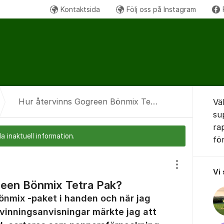
Kontaktsida
Följ oss på Instagram
Om for
Hur återvinns Gogreen Bönmix Tetra Pak?
Vä
su
ra
a inaktuell information.
fö
Visa/dölj inst
Vi
reen Bönmix Tetra Pak?
önmix -paket i handen och när jag
rvinningsanvisningar märkte jag att