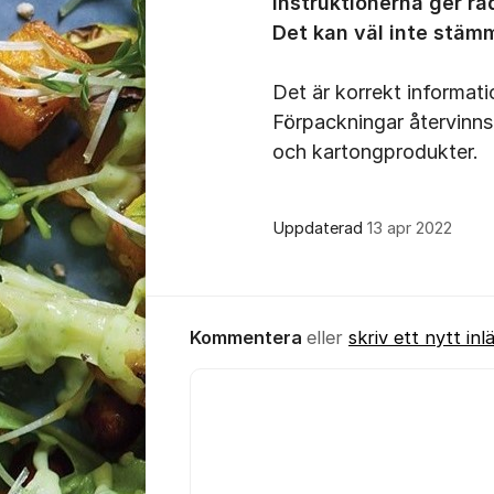
instruktionerna ger r
Det kan väl inte stäm
Det är korrekt informati
Förpackningar återvinns
och kartongprodukter.
Uppdaterad
13 apr 2022
Kommentera
eller
skriv ett nytt inl
Kommentar *