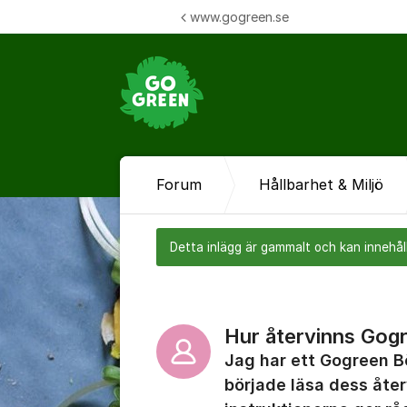
Hoppa till innehåll
www.gogreen.se
Forum
Hållbarhet & Miljö
Detta inlägg är gammalt och kan innehåll
Hur återvinns Gog
Jag har ett Gogreen B
började läsa dess åte