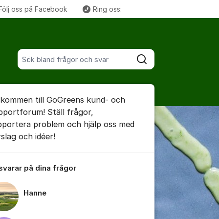
Följ oss på Facebook
Ring oss:
Fler supportlänkar
Sök bland alla inlägg
Sök
umet
lkommen till GoGreens kund- och
pportforum! Ställ frågor,
pportera problem och hjälp oss med
rslag och idéer!
ällningar för inlägg/kommentar
 svarar på dina frågor
Hanne