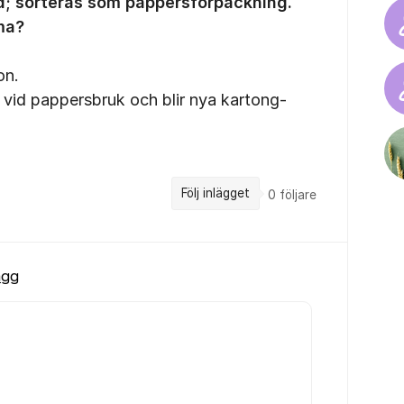
åd; sorteras som pappersförpackning.
ma?
on.
 vid pappersbruk och blir nya kartong-
Följ inlägget
0
följare
ägg