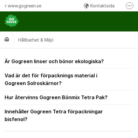
Hoppa till innehåll
www.gogreen.se
Kontaktsida
Fler
Följ oss på Instagram
Följ oss på Facebook
Hållbarhet & Miljö
Ring oss:
Hållbarhet & Miljö
Är Gogreen linser och bönor ekologiska?
Vad är det för förpacknings material i
Gogreen Solroskärnor?
Hur återvinns Gogreen Bönmix Tetra Pak?
Innehåller Gogreen Tetra förpackningar
bisfenol?