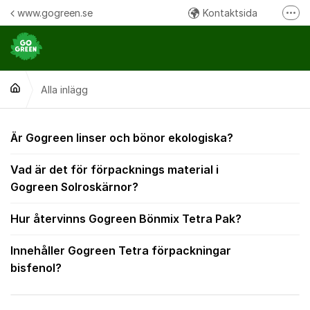
Hoppa till innehåll
www.gogreen.se
Kontaktsida
Fler
Följ oss på Instagram
Följ oss på Facebook
Alla inlägg
Ring oss:
Alla inlägg
Är Gogreen linser och bönor ekologiska?
Vad är det för förpacknings material i
Gogreen Solroskärnor?
Hur återvinns Gogreen Bönmix Tetra Pak?
Innehåller Gogreen Tetra förpackningar
bisfenol?