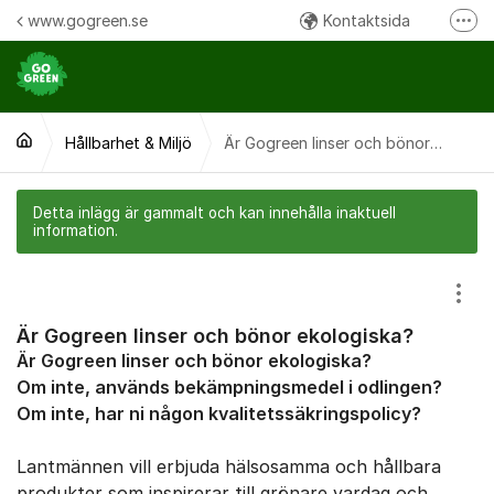
Hoppa till innehåll
www.gogreen.se
Kontaktsida
Fler
Följ oss på Instagram
Följ oss på Facebook
Hållbarhet & Miljö
Ring oss:
Är Gogreen linser och bönor ekologiska?
Detta inlägg är gammalt och kan innehålla inaktuell
information.
Visa
Är Gogreen linser och bönor ekologiska?
Är Gogreen linser och bönor ekologiska?
Om inte, används bekämpningsmedel i odlingen?
Om inte, har ni någon kvalitetssäkringspolicy?
Lantmännen vill erbjuda hälsosamma och hållbara
produkter som inspirerar till grönare vardag och