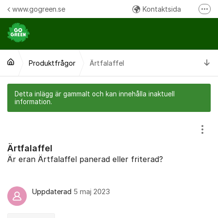
Hoppa till innehåll
www.gogreen.se
Kontaktsida
Fler
Följ oss på Instagram
Följ oss på Facebook
Ti
Produktfrågor
Ärtfalaffel
Ring oss:
Detta inlägg är gammalt och kan innehålla inaktuell
information.
Visa
Ärtfalaffel
Är eran Ärtfalaffel panerad eller friterad?
Uppdaterad
5 maj 2023